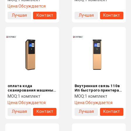
автомат штрафа за
собственной личности
Цена:
Обсуждается
нарушение правил
системы штрафа за
стоянки Глоден
нарушение правил
Лучшая
Контакт
Лучшая
Контакт
стоянки 220в
цена
цена
оплата кода
Внутренная связь 110в
сканирования машины
Ип быстрого принтера
распределителя
машины
MOQ:
1 комплект
MOQ:
1 комплект
штрафа за нарушение
распределителя
Цена:
Обсуждается
Цена:
Обсуждается
правил стоянки 65в
штрафа за нарушение
мобильная
правил стоянки кода
Лучшая
Контакт
Лучшая
Контакт
сканирования видео-
цена
цена