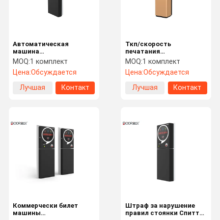
Автоматическая
Ткп/скорость
машина
печатания
распределителя
распределителя билета
MOQ:
1 комплект
MOQ:
1 комплект
штрафа за нарушение
гаража протокола Ип с
Цена:
Обсуждается
Цена:
Обсуждается
правил стоянки очереди
50мм/с
с процессором ядра
Лучшая
Контакт
Лучшая
Контакт
руки двойным
цена
цена
Дом
Продукты
VR - Шоу
О Нас
Коммерчески билет
Штраф за нарушение
машины
правил стоянки Спиттер