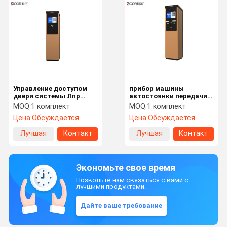
Управление доступом
прибор машины
двери системы Лпр
автостоянки передачи
штрафа за нарушение
голоса экрана касания
MOQ:
1 комплект
MOQ:
1 комплект
правил стоянки
12инч поручая
Цена:
Обсуждается
Цена:
Обсуждается
банкноты
автоматизированное
Лучшая
Контакт
Лучшая
Контакт
собранием
цена
цена
Экономьте свое время
Позвольте нам связаться с вами с
лучшими продуктами.
Дайте ваше требование