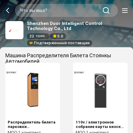
Shenzhen Door Intelligent Control
Technology Co., Ltd
22
5.0
YEARS
Подтверженный поставщик
Машина Распределителя Билета Стоянкы
Автомобилей
(12)
Распределитель билета
110v / электронное
парковки
собрание карты киоска
автоматический,
обслуживания
MOQ:
1 комплект
MOQ:
1 комплект