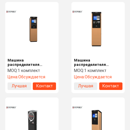
Машина
Машина
распределителя
распределителя
штрафа за нарушение
штрафа за нарушение
MOQ:
1 комплект
MOQ:
1 комплект
правил стоянки
правил стоянки дисплея
Цена:
Обсуждается
Цена:
Обсуждается
внутренной связи Ип
Лкд 12 дюймов с
видео- с продуктом
наличными деньгами
Лучшая
Контакт
Лучшая
Контакт
золота обменом
поручая внутренную
связь видео Ип
цена
цена