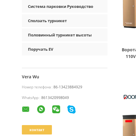
Система парковки Руководство
Сползать турникет
Половинный турникет высоты
Поручать EV
Ворот
110V
Vera Wu
Номер телефона :
86-13423884929
WhatsApp :
8613420998049