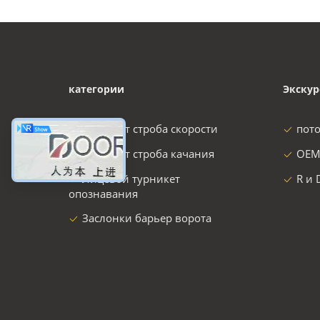
категории
Экскур
турникет строба скорости
пот
турникет строба качания
OEM
Лицевой турникет
R и 
опознавания
Заслонки барьер ворота