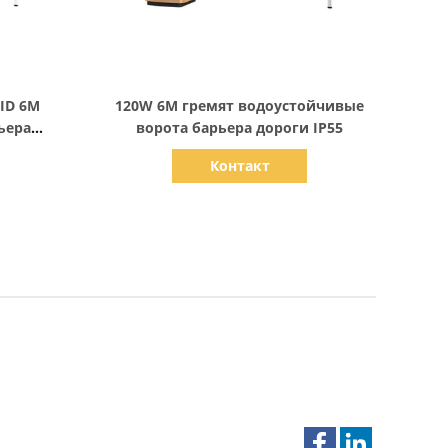
Показать детали
FID 6M
120W 6M гремят водоустойчивые
ьера
ворота барьера дороги IP55
Контакт