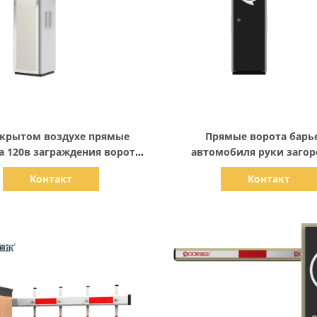
Показать детали
Показать детали
ткрытом воздухе прямые
Прямые ворота барь
а 120в заграждения ворот
автомобиля руки загор
барьера автостоянки
ворота АК220В/АК110В п
Контакт
Контакт
езопасностью 6метер
парковки