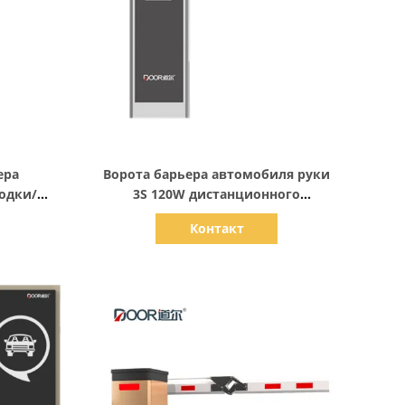
Показать детали
ера
Ворота барьера автомобиля руки
одки/
3S 120W дистанционного
одъема
управления 220V 6m
Контакт