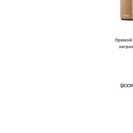
Прямой 
загра