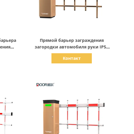
Показать детали
барьера
Прямой барьер заграждения
дения
загородки автомобиля руки IP55
ческими
120W RS485
Контакт
ами