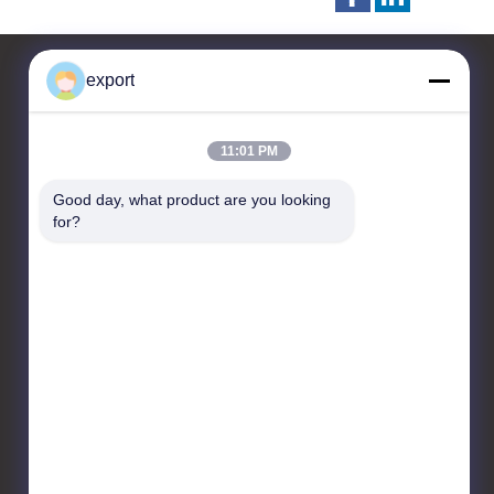
export
контактные данные
11:01 PM
Shenzhen Door Intelligent
Good day, what product are you looking 
Control Technology Co., Ltd
for?
17/F, Блок C, Центр
цифровых инноваций, №
328 Min Tang Road, Minzhi
Street Longhua District
Shenzhen
86-755-27620066
export@drzk.cn