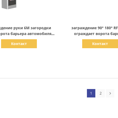
Показать детали
Показать детали
ждение руки 6M загородки
заграждение 90° 180° R
орота барьера автомобиля
ограждает ворота бар
120 ватт
автомобиля 120W
Контакт
Контакт
1
2