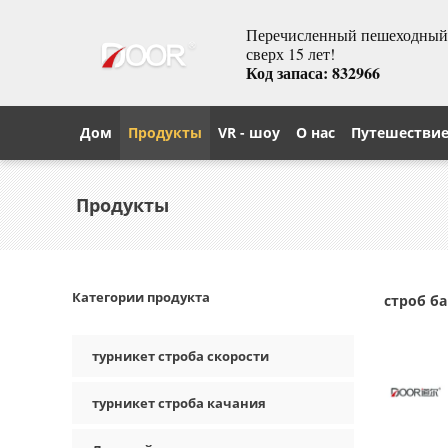
Перечисленный пешеходный т
сверх 15 лет!
Код запаса: 832966
Дом
Продукты
VR - шоу
О нас
Путешестви
Продукты
Категории продукта
строб б
турникет строба скорости
турникет строба качания