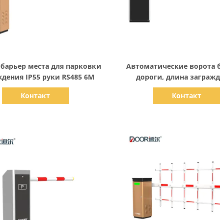
Показать детали
Показать детали
барьер места для парковки
Автоматические ворота 
ждения IP55 руки RS485 6M
дороги, длина заграж
пошлины шоссе автомати
Контакт
Контакт
подгонянная ворот