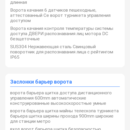
длинная
Ворота качания 6 датчиков пешеходные,
аттестованный Се ворот турникета управления
доступом
Ворота качания контроля температуры системы
доступа ДВЕРИ распознавания лиц мотора DC
безщеточные
SUS304 Нержавеющая сталь Свинцовый
поворотник для распознавания лица с рейтингом
IP65
Заслонки барьер ворота
ворота барьера щитка доступа дистанционного
управления 600mm автоматические
конструированные высокоскоростные умные
ворота барьера щитка майны телескопа турникета
барьера щитка ширины прохода 900mm широкие
для станции метро
вход ворот барьера щитка безопасностью