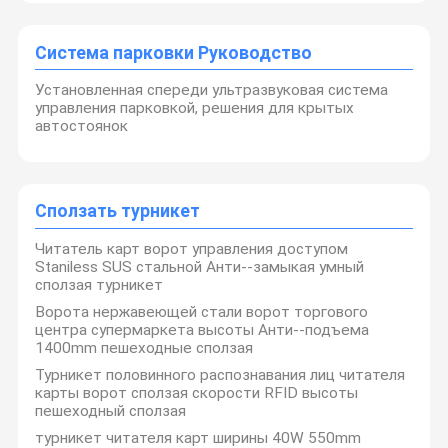
Система парковки Руководство
Установленная спереди ультразвуковая система
управления парковкой, решения для крытых
автостоянок
Сползать турникет
Читатель карт ворот управления доступом
Staniless SUS стальной Анти--замыкая умный
сползая турникет
Ворота нержавеющей стали ворот торгового
центра супермаркета высоты Анти--подъема
1400mm пешеходные сползая
Турникет половинного распознавания лиц читателя
карты ворот сползая скорости RFID высоты
пешеходный сползая
турникет читателя карт ширины 40W 550mm