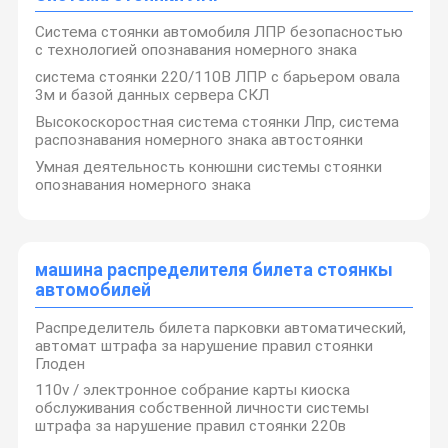
Турникет авиапорта
Система стоянки автомобиля ЛПР безопасностью
с технологией опознавания номерного знака
Полный турникет высоты
система стоянки 220/110В ЛПР с барьером овала
3м и базой данных сервера СКЛ
Система управления доступом распознавания лиц
Высокоскоростная система стоянки Лпр, система
распознавания номерного знака автостоянки
Система стоянки ЛПР
Умная деятельность конюшни системы стоянки
опознавания номерного знака
машина распределителя билета стоянкы автомобилей
строб барьера автомобиля
машина распределителя билета стоянкы
Система парковки Руководство
автомобилей
Сползать турникет
Распределитель билета парковки автоматический,
автомат штрафа за нарушение правил стоянки
Половинный турникет высоты
Глоден
110v / электронное собрание карты киоска
Поручать EV
обслуживания собственной личности системы
штрафа за нарушение правил стоянки 220в