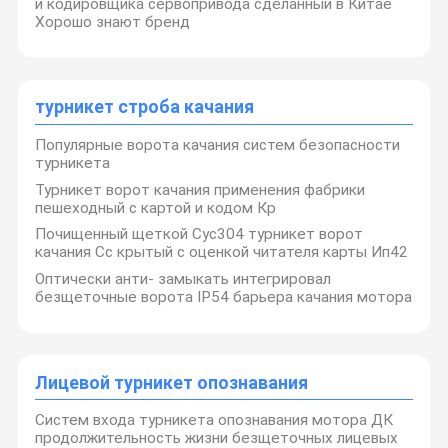
и кодировщика сервопривода сделанный в Китае
Хорошо знают бренд
турникет строба качания
Популярные ворота качания систем безопасности
турникета
Турникет ворот качания применения фабрики
пешеходный с картой и кодом Кр
Почищенный щеткой Сус304 турникет ворот
качания Сс крытый с оценкой читателя карты Ип42
Оптически анти- замыкать интегрировал
безщеточные ворота IP54 барьера качания мотора
Лицевой турникет опознавания
Систем входа турникета опознавания мотора ДК
продолжительность жизни безщеточных лицевых