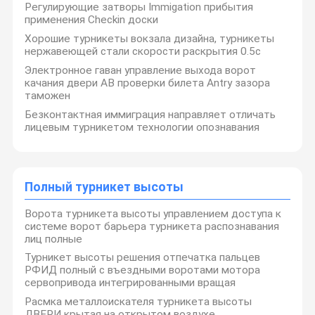
Регулирующие затворы Immigation прибытия
применения Checkin доски
Хорошие турникеты вокзала дизайна, турникеты
нержавеющей стали скорости раскрытия 0.5с
Электронное гаван управление выхода ворот
качания двери AB проверки билета Antry зазора
таможен
Безконтактная иммиграция направляет отличать
лицевым турникетом технологии опознавания
Полный турникет высоты
Ворота турникета высоты управлением доступа к
системе ворот барьера турникета распознавания
лиц полные
CO. технологии умным управлением ДВЕРИ
Шэньчжэня, Ltd. (код 832966 запаса)
Турникет высоты решения отпечатка пальцев
высокотехнологичное предприятие в feld
РФИД полный с въездными воротами мотора
умное управление доступом основанное на облаке
Дом
Продукты
VR - Шоу
О Нас
вычисляя, которое размещало в районе Longhua,
сервопривода интегрированными вращая
Шэньчжэнь. ДВЕРЬ имеет больше чем
Расмка металлоискателя турникета высоты
400 работников, включая НИОКР 200 и технический
персонал. Дверь уже достигала национального
ДВЕРИ крытая на открытом воздухе