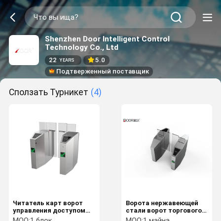
Shenzhen Door Intelligent Control
Technology Co., Ltd
22
5.0
YEARS
Подтверженный поставщик
Сползать Турникет
(4)
Читатель карт ворот
Ворота нержавеющей
управления доступом
стали ворот торгового
Staniless SUS стальной
центра супермаркета
MOQ:
1 блок
MOQ:
1 майна