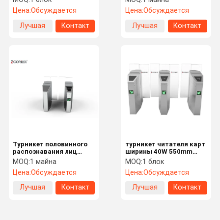
Анти--замыкая умный
высоты Анти--подъема
Цена:
Обсуждается
Цена:
Обсуждается
сползая турникет
1400mm пешеходные
сползая
Лучшая
Контакт
Лучшая
Контакт
цена
цена
Турникет половинного
турникет читателя карт
распознавания лиц
ширины 40W 550mm
читателя карты ворот
стеклянный сползая
MOQ:
1 майна
MOQ:
1 блок
сползая скорости RFID
Цена:
Обсуждается
Цена:
Обсуждается
высоты пешеходный
сползая
Лучшая
Контакт
Лучшая
Контакт
цена
цена