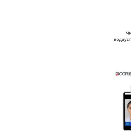
Ч
водоус
дос