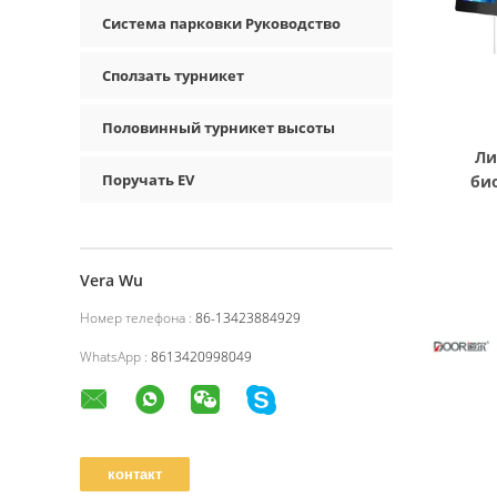
Система парковки Руководство
Сползать турникет
Половинный турникет высоты
Ли
Поручать EV
би
Vera Wu
Номер телефона :
86-13423884929
WhatsApp :
8613420998049