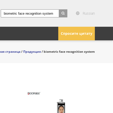
Russian
search
Спросите цитату
ная страница
/
Продукция
/ biometric face recognition system