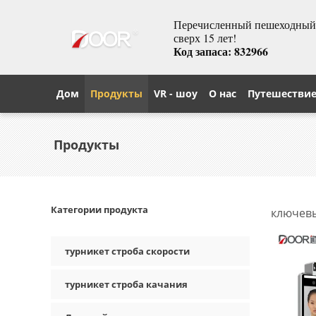
Перечисленный пешеходный т
сверх 15 лет!
Код запаса: 832966
Дом
Продукты
VR - шоу
О нас
Путешестви
Продукты
Категории продукта
ключевы
product
турникет строба скорости
турникет строба качания