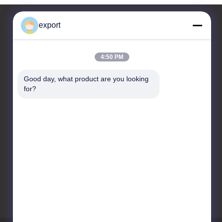
export
контактные данные
4:50 PM
Shenzhen Door Intelligent
Good day, what product are you looking 
Control Technology Co., Ltd
for?
17/F, Блок C, Центр
цифровых инноваций, №
328 Min Tang Road, Minzhi
Street Longhua District
Shenzhen
86-755-27620066
export@drzk.cn