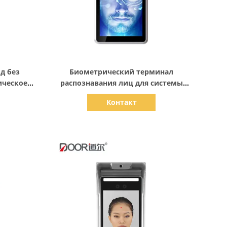
Показать детали
д без
Биометрический терминал
ическое
распознавания лиц для системы
рминал
управления доступом входа
Контакт
гкого и