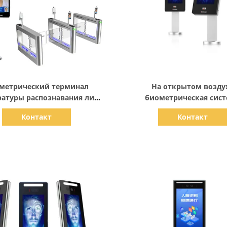
Показать детали
Показать детали
метрический терминал
На открытом возду
атуры распознавания лиц
биометрическая сис
IP65
распознавания лиц И
Контакт
Контакт
биометрическая сис
управления доступом 