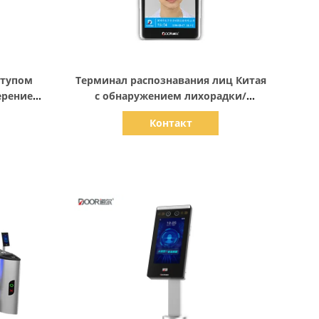
Показать детали
ступом
Терминал распознавания лиц Китая
ерением
с обнаружением лихорадки/
кетов
проверкой маски
Контакт