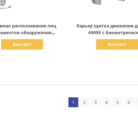
Показать детали
Показать детали
инал распознавания лиц
барьер щитка движения 
рникетов обнаружения
6909X с биометричес
пературы для системы
распознаванием лиц для 
Контакт
Контакт
правления доступом
1
2
3
4
5
6