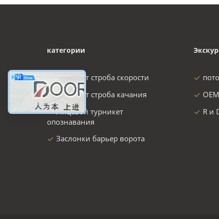
категории
Экскур
турникет строба скорости
пот
турникет строба качания
OEM
Лицевой турникет
R и 
опознавания
Заслонки барьер ворота