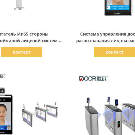
Показать детали
Показать детали
итатель Ип65 стороны
Система управления до
тойчивой лицевой системы
распознавания лиц с изм
тупа двери опознавания
температуры для турни
Контакт
Контакт
биометрический