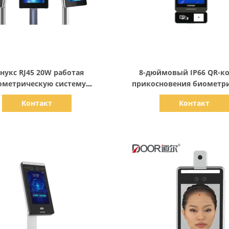
Показать детали
Показать детали
нукс RJ45 20W работая
8-дюймовый IP66 QR-ко
ометрическую систему
прикосновения биометр
распознавания лиц
распознавание лица те
Контакт
Контакт
контроля доступа для ле
быстрого доступа