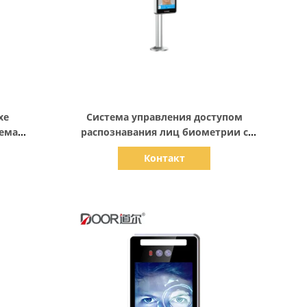
Показать детали
хе
Система управления доступом
тема
распознавания лиц биометрии с
п65/
измерением температуры
Контакт
тема
двери