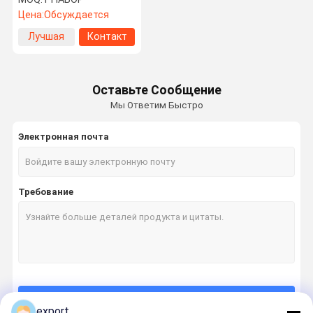
системой управления
Цена:
Обсуждается
доступом смарт-карты
Лучшая
Контакт
цена
Оставьте Сообщение
Мы Ответим Быстро
Электронная почта
Требование
Продолжать
export