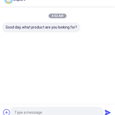
4:52 AM
Наши Категории
Good day, what product are you looking for?
турникет
турникет
Лицевой
Заслонки
строба
строба
турникет
барьер
скорости
качания
опознавания
ворота
Главная
Карта
контактные
Desktop
страница
сайта
данные
Site
Sitemap
Политика уединения
Качество
турникет строба скорости
Китайская
фабрика.Copyright © 2026 Shenzhen Door Intelligent Control
Technology Co., Ltd. All Rights Reserved.