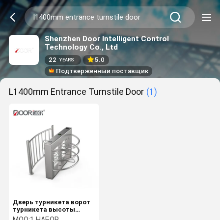
Shenzhen Door Intelligent Control
Technology Co., Ltd
22
5.0
YEARS
Подтверженный поставщик
L1400mm Entrance Turnstile Door
(1)
Дверь турникета ворот
турникета высоты
входа половинная с
MOQ:
1 НАБОР