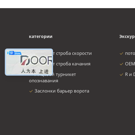
категории
Экскур
турникет строба скорости
пот
турникет строба качания
OEM
Лицевой турникет
R и 
опознавания
Заслонки барьер ворота