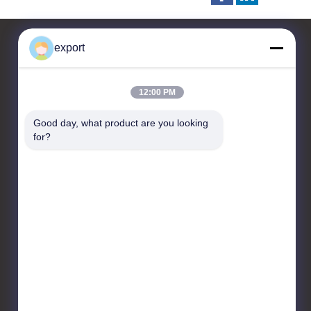
export
контактные данные
12:00 PM
Shenzhen Door Intelligent
Good day, what product are you looking 
Control Technology Co., Ltd
for?
17/F, Блок C, Центр
цифровых инноваций, №
328 Min Tang Road, Minzhi
Street Longhua District
Shenzhen
86-755-27620066
export@drzk.cn