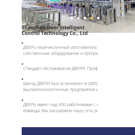
Shenzhen Door Intelligent
Control Technology Co., Ltd
ДВЕРЬ перечисленный изготовитель пешеходных турник
собственные оборудование и программное обеспечение
Стандарт обслуживания ДВЕРИ: Профессиональный, от
Бренд ДВЕРИ был установлен в 2005, был реконструиро
высокотехнологичные предприятия и известный бренд 
ДВЕРЬ имеет над 400 работниками с командой НИОКР 2
команда. Мы расширяем нашу сеть распределения во в