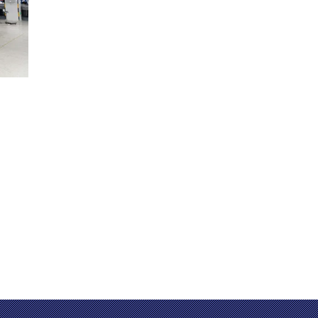
етов и парковать продукты, имеет свои
. ДВЕРЬ известный бренд в Китае.
ветственный и думающ в положении клиентов.
ван в 2011 и был перечислен в 2015. ДВЕРЬ
в этой индустрии в Китае
00 человеков, 20 человеками подгонянная
сем мире.