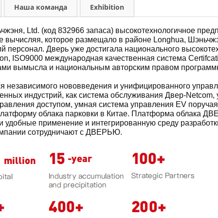
Наша команда
Exhibition
ня, Ltd. (код 832966 запаса) высокотехнологичное предпр
е вычисляя, которое размещало в районе Longhua, Шэньч
ий персонал. Дверь уже достигала национального высокоте
tion, ISO9000 международная качественная система Certifcatio
тами вымысла и национальным авторским правом программн
я независимого нововведения и унифицированного управле
ных индустрий, как система обслуживания Двер-Netcom, 
правления доступом, умная система управления EV поручая
латформу облака парковки в Китае. Платформа облака ДВЕ
и удобные применение и интегрированную среду разработки
омпании сотрудничают с ДВЕРЬЮ.