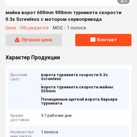
2
/
3
майна ворот 600mm 900mm турникета скорости
0.3s Screwless с мотором сервопривода
Цена：Обсуждается
MOQ：1 полоса
Лучшая цена
Контакт
Характер Продукции
Высокий
ворота турникета скорости 0.3s
Screwless
свет
,
ворота турникета скорости майны
550mm
,
Почищенные щеткой ворота барьера
турникета
Время
5-7 рабочие дни
доставки
Количество
1 полоса
мин заказа