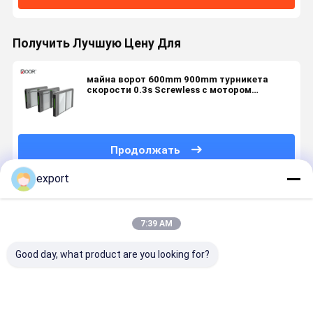
Получить Лучшую Цену Для
майна ворот 600mm 900mm турникета
скорости 0.3s Screwless с мотором
сервопривода
Продолжать
export
Порекомендованные Продукты
7:39 AM
Good day, what product are you looking for?
Умные
Скоростные
Сигнал
Турникет
скоростные
ворота
сухого
Smart Spe