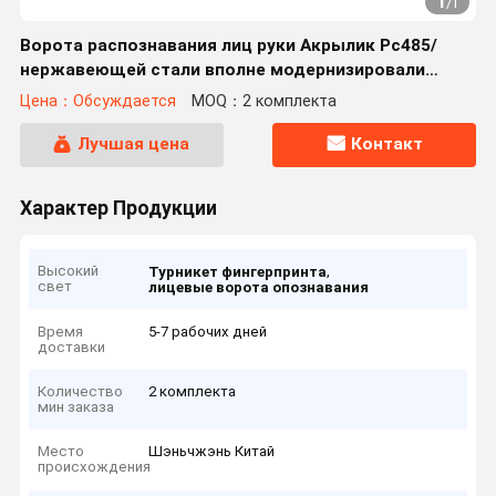
1
/
1
Ворота распознавания лиц руки Акрылик Рс485/
нержавеющей стали вполне модернизировали
дизайн
Цена：Обсуждается
MOQ：2 комплекта
Лучшая цена
Контакт
Характер Продукции
Высокий
,
Турникет фингерпринта
свет
лицевые ворота опознавания
Время
5-7 рабочих дней
доставки
Количество
2 комплекта
мин заказа
Место
Шэньчжэнь Китай
происхождения