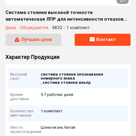
1
/
1
Система стоянки высокой точности
автоматическая ЛПР для интенсивности отказов
автомобиля низкой
Цена：Обсуждается
MOQ：1 комплект
Лучшая цена
Контакт
Характер Продукции
Высокий
система стоянки опознавания
номерного знака
свет
,
система стоянки аньпр
Время
5-7 рабочих дней
доставки
Количество
1 комплект
мин заказа
Место
Шэньчжэнь Китай
происхождения