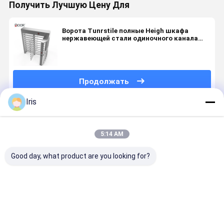
Получить Лучшую Цену Для
Ворота Tunrstile полные Heigh шкафа
нержавеющей стали одиночного канала
SUS304
Продолжать
Iris
Порекомендованные Продукты
5:14 AM
Good day, what product are you looking for?
Ac220v/110v
Sus304
Турникет
Майна
полная
Нержавеющая
высоты
полных
высота
сталь
одиночного
автомати
ворота с
полная
прохода
Blushless
поворотником
высота
нержавеющей
ворот
Лучшая цена
Лучшая цена
Лучшая цена
Лучшая ц