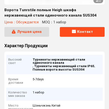
2
/
2
Ворота Tunrstile полные Heigh шкафа
нержавеющей стали одиночного канала SUS304
Цена：Обсуждается
MOQ：1 набор
Лучшая цена
Контакт
Характер Продукции
Высокий
Турникеты нержавеющей стали
одиночного канала
свет
,
,
Турникеты нержавеющей стали IP65
Полные ворота высоты SUS304
Время
5-7days
доставки
Количество
1 набор
мин заказа
Место
Шэньчжэнь Китай
происхождения