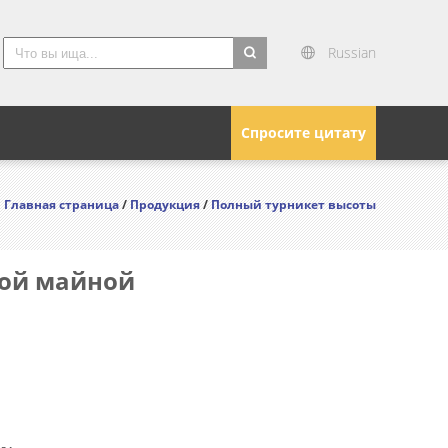
Russian
search
Спросите цитату
Главная страница
/
Продукция
/
Полный турникет высоты
ной майной