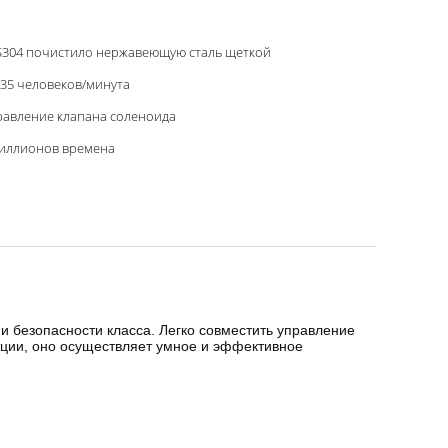
S304 почистило нержавеющую сталь щеткой
35 человеков/минута
равление клапана соленоида
миллионов времена
 безопасности класса. Легко совместить управление
ии, оно осуществляет умное и эффективное