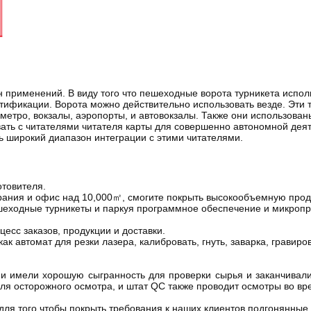
 применений. В виду того что пешеходные ворота турникета испол
нтификации. Ворота можно действительно использовать везде. Эти 
метро, вокзалы, аэропорты, и автовокзалы. Также они использова
ать с читателями читателя карты для совершенно автономной деяте
ь широкий диапазон интеграции с этими читателями.
отовителя.
рания и офис над 10,000㎡, смогите покрыть высокообъемную прод
шеходные турникеты и паркуя программное обеспечение и микроп
есс заказов, продукции и доставки.
 автомат для резки лазера, калибровать, гнуть, заварка, гравиров
имели хорошую сыгранность для проверки сырья и заканчивали 
ля осторожного осмотра, и штат QC также проводит осмотры во вр
 для того чтобы покрыть требования к наших клиентов подгонянн