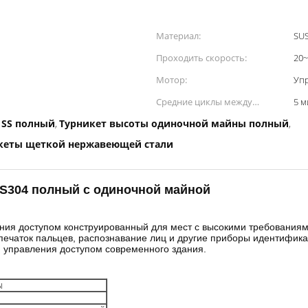
Материал:
SU
Проходить скорость:
20~
Мотор:
Уп
Средние циклы между
5 
отказом:
 SS полный
Турникет высоты одиночной майны полный
,
,
икеты щеткой нержавеющей стали
S304 полный с одиночной майной
ния доступом конструированный для мест
с высокими требованиями
тпечаток пальцев, распознавание лиц и другие приборы
идентификац
 управления доступом современного здания.
ы