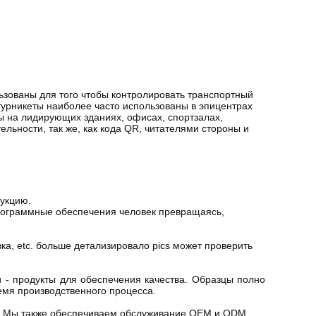
ьзованы для того чтобы контролировать транспортный
турникеты наиболее часто использованы в эпицентрах
ны на лидирующих зданиях, офисах, спортзалах,
льности, так же, как кода QR, читателями стороны и
укцию.
рограммные обеспечения человек превращаясь,
ка, etc. больше детализировало pics может проверить
- продукты для обеспечения качества. Образцы полно
емя производственного процесса.
ые. Мы также обеспечиваем обслуживание OEM и ODM.