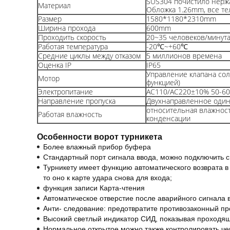
SUS304 почистило нерж
Материал
Обложка 1.26mm, все т
Размер
1580*1180*2310mm
Ширина прохода
600mm
Проходить скорость
20~35 человеков/минут
Работая температура
-20℃~+60℃
Средние циклы между отказом
5 миллионов времена
Оценка IP
IP65
Управление клапана сол
Мотор
функцией)
Электропитание
AC110/AC220±10% 50-6
Направление пропуска
Двухнаправленное оди
относительная влажност
Работая влажность
конденсации
Особенности ворот турникета
Более влажный прибор буфера
Стандартный порт сигнала ввода, можно подключить с
Турникету имеет функцию автоматического возврата в
то оно к карте удара снова для входа;
функция записи Карта-чтения
Автоматическое отверстие после аварийного сигнала 
Анти- следование: предотвратите противозаконный пр
Высокий светлый индикатор СИД, показывая проходящ
Нормальное открытое можно также контролировать че