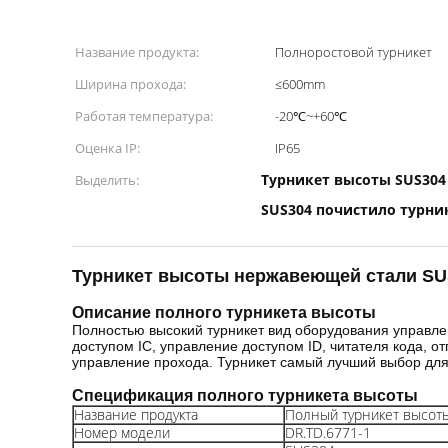
Название продукта:
Полноростовой турникет
Ширина прохода:
≤600mm
Работая температура:
-20℃~+60℃
Оценка IP:
IP65
Турникет высоты SUS304
Выделить:
SUS304 почистило турн
Турникет высоты нержавеющей стали SU
Описание полного турникета высоты
Полностью высокий турникет вид оборудования управле
доступом IC, управление доступом
ID, читателя кода, о
управление прохода.
Турникет самый лучший выбор для
Спецификация
полного турникета высоты
Название продукта
Полный турникет высот
Номер модели
DR.TD.6771-1