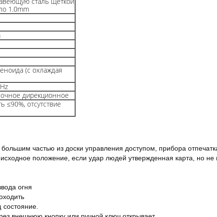
авеющую сталь щеткой
ело 1.0mm
а
еноида (с охлаждая
0Hz
ночное дирекционное
ь ≤90%, отсутствие
 большим частью из доски управления доступом, прибора отпечатка
 исходное положение, если удар людей утвержденная карта, но не 
ввода огня
оходить
 состояние.
рез внешнюю кнопку или ручной ключ открывает