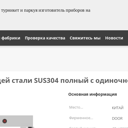
урникет и паркуя изготовитель приборов на
е фабрики
Проверка качества
Свяжитесь мы
Новости
ей стали SUS304 полный с одиноч
Основная информация
Место
КИТАЙ
происхождения:
Фирменное
DOOR
наименование: