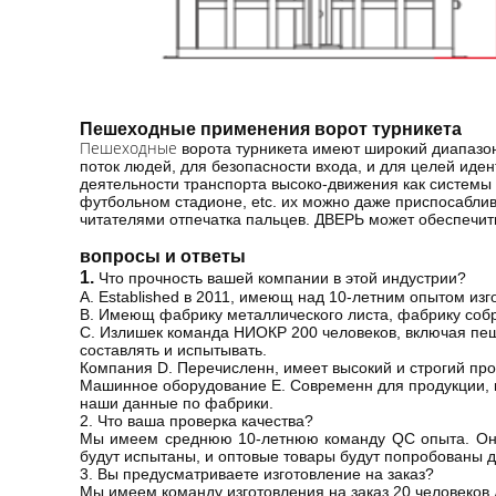
Пешеходные применения ворот турникета
Пешеходные
ворота турникета имеют широкий диапазон
поток людей, для безопасности входа, и для целей иде
деятельности транспорта высоко-движения как системы 
футбольном стадионе, etc. их можно даже приспосаблив
читателями отпечатка пальцев. ДВЕРЬ может обеспечит
вопросы и ответы
1.
Что прочность вашей компании в этой индустрии?
A. Established в 2011, имеющ над 10-летним опытом изг
B. Имеющ фабрику металлического листа, фабрику соб
C. Излишек команда НИОКР 200 человеков, включая пе
составлять и испытывать.
Компания D. Перечисленн, имеет высокий и строгий проц
Машинное оборудование E. Современн для продукции, как
наши данные по фабрики.
2. Что ваша проверка качества?
Мы имеем среднюю 10-летнюю команду QC опыта. Они 
будут испытаны, и оптовые товары будут попробованы д
3. Вы предусматриваете изготовление на заказ?
Мы имеем команду изготовления на заказ 20 человеков