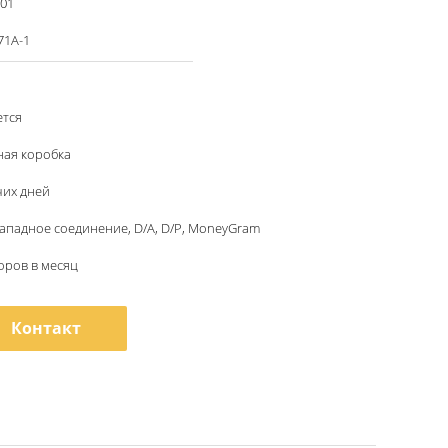
001
71A-1
ется
ная коробка
чих дней
, западное соединение, D/A, D/P, MoneyGram
оров в месяц
Контакт