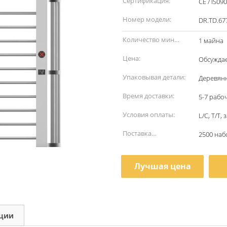
Сертификация:
CE / IS09
Номер модели:
DR.TD.67
Количество мин
1 майна
заказа:
Цена:
Обсужда
Упаковывая детали:
Деревян
Время доставки:
5-7 рабо
Условия оплаты:
L/C, T/T
Поставка
2500 наб
способности:
Лучшая цена
кции