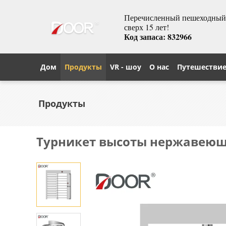
Перечисленный пешеходный т
сверх 15 лет!
Код запаса: 832966
Дом
Продукты
VR - шоу
О нас
Путешестви
Продукты
Турникет высоты нержавеющ