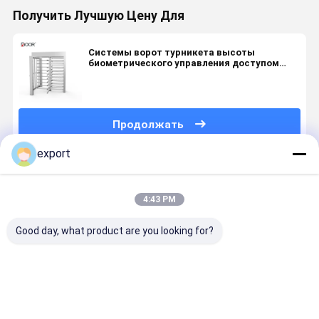
Получить Лучшую Цену Для
Системы ворот турникета высоты
биометрического управления доступом
безопасностью полные
Продолжать
export
Порекомендованные Продукты
4:43 PM
Good day, what product are you looking for?
Ac220v/110v
Sus304
Турникет
Майна
полная
Нержавеющая
высоты
полных
высота
сталь
одиночного
автомати
ворота с
полная
прохода
Blushless
поворотником
высота
нержавеющей
ворот