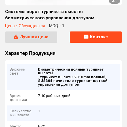
2
/
2
Системы ворот турникета высоты
биометрического управления доступом
безопасностью полные
Цена：Обсуждается
MOQ：1
Лучшая цена
Контакт
Характер Продукции
Высокий
Биометрический полный турникет
высоты
свет
,
,
турникет высоты 2310mm полный
SUS304 почистило турникет щеткой
управления доступом
Время
7-10 рабочих дней
доставки
Количество
1
мин заказа
Место
PRC