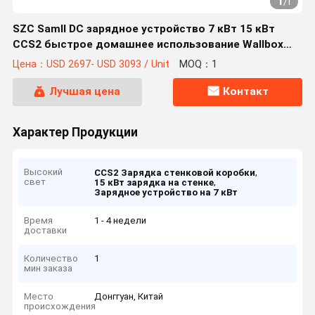
1
/
1
SZC Samll DC зарядное устройство 7 кВт 15 кВт
CCS2 быстрое домашнее использование Wallbox
зарядка Plie OCPP 2.0J необязательно
Цена：USD 2697- USD 3093 / Unit
MOQ：1
Лучшая цена
Контакт
Характер Продукции
Высокий
,
CCS2 Зарядка стенковой коробки
свет
,
15 кВт зарядка на стенке
Зарядное устройство на 7 кВт
Время
1 - 4 недели
доставки
Количество
1
мин заказа
Место
Донггуан, Китай
происхождения