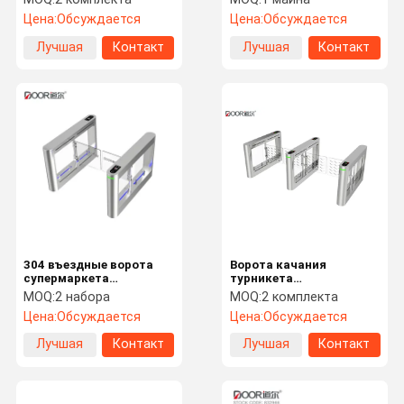
1100mm
Цена:
Обсуждается
Цена:
Обсуждается
высокоскоростные
Лучшая
Контакт
Лучшая
Контакт
цена
цена
304 въездные ворота
Ворота качания
супермаркета
турникета
нержавеющей стали с
распознавания лиц
MOQ:
2 набора
MOQ:
2 комплекта
мотором Дк
высокого уровня
Цена:
Обсуждается
Цена:
Обсуждается
безщеточным
безопасности
биометрические с
Лучшая
Контакт
Лучшая
Контакт
читателем карты Рфид
цена
цена