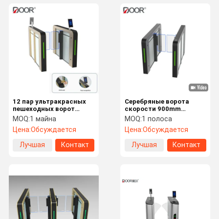
12 пар ультракрасных
Серебряные ворота
пешеходных ворот
скорости 900mm
скорости турникета с
турникета с
MOQ:
1 майна
MOQ:
1 полоса
распознаванием лиц
ограниченными
Цена:
Обсуждается
Цена:
Обсуждается
возможностями для
зданий
Лучшая
Контакт
Лучшая
Контакт
цена
цена