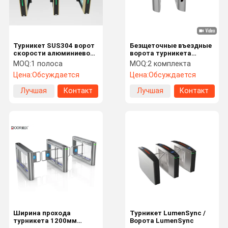
Турникет SUS304 ворот
Безщеточные въездные
скорости алюминиевого
ворота турникета
сплава почистил IP42
барьера качания
MOQ:
1 полоса
MOQ:
2 комплекта
щеткой RS485
мотора с
Цена:
Обсуждается
Цена:
Обсуждается
распознаванием лиц
Лучшая
Контакт
Лучшая
Контакт
цена
цена
Дом
Продукты
VR - Шоу
О Нас
Ширина прохода
Турникет LumenSync /
турникета 1200мм
Ворота LumenSync