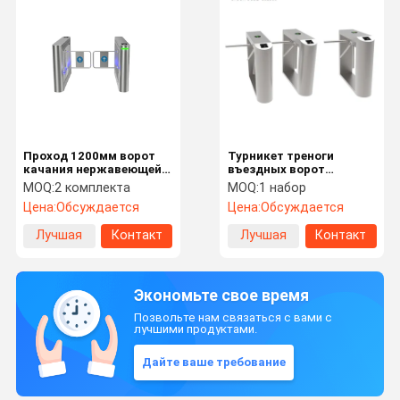
Проход 1200мм ворот
Турникет треноги
качания нержавеющей
въездных ворот
стали и акриловой руки
безопасностью
MOQ:
2 комплекта
MOQ:
1 набор
пешеходный широкий
электронный для
Цена:
Обсуждается
Цена:
Обсуждается
доступное
системы управления
входа
Лучшая
Контакт
Лучшая
Контакт
цена
цена
Экономьте свое время
Позвольте нам связаться с вами с
лучшими продуктами.
Дайте ваше требование