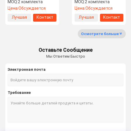
ворот качания высоты
MOQ:
2 комплекта
MOQ:
2 комплекта
талии супермаркета
Цена:
Обсуждается
Цена:
Обсуждается
Путешестви
Проверка
Свяжитесь
Новости
Лучшая
Контакт
Лучшая
Контакт
Е Фабрики
Качества
Мы
цена
цена
Осмотрите больше
Оставьте Сообщение
Спросите
Мы Ответим Быстро
Цитату
Электронная почта
турникет строба скорости
турникет строба качания
Требование
Лицевой турникет опознавания
Заслонки барьер ворота
"Трайпод" турникет ворота