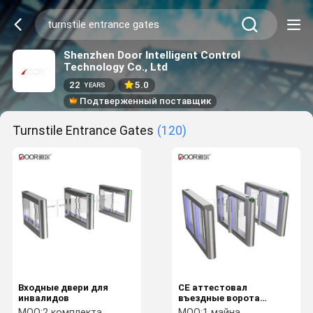
Shenzhen Door Intelligent Control
Technology Co., Ltd
22
5.0
YEARS
Подтверженный поставщик
Turnstile Entrance Gates
(120)
Входные двери для
CE аттестовал
инвалидов
въездные ворота
турникета канала
MOQ:
2 комплекта
MOQ:
1 майна