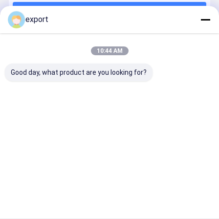
Продолжать
Турникет авиапорта
export
Полный турникет высоты
10:44 AM
Наши Категории
Система управления доступом распознавания лиц
Good day, what product are you looking for?
Система стоянки ЛПР
машина распределителя билета стоянкы автомобилей
строб барьера автомобиля
турникет
турникет
Лицевой
Заслонки
строба
строба
турникет
барьер
Система парковки Руководство
скорости
качания
опознавания
ворота
Сползать турникет
Половинный турникет высоты
Главная
Карта
контактные
Desktop
страница
сайта
данные
Site
Поручать EV
Sitemap
Политика уединения