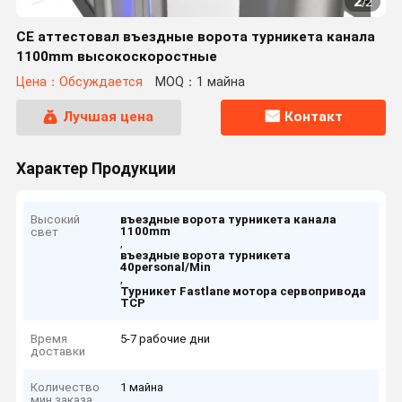
2
/
2
CE аттестовал въездные ворота турникета канала
1100mm высокоскоростные
Цена：Обсуждается
MOQ：1 майна
Лучшая цена
Контакт
Характер Продукции
Высокий
въездные ворота турникета канала
1100mm
свет
,
въездные ворота турникета
40personal/Min
,
Турникет Fastlane мотора сервопривода
TCP
Время
5-7 рабочие дни
доставки
Количество
1 майна
мин заказа