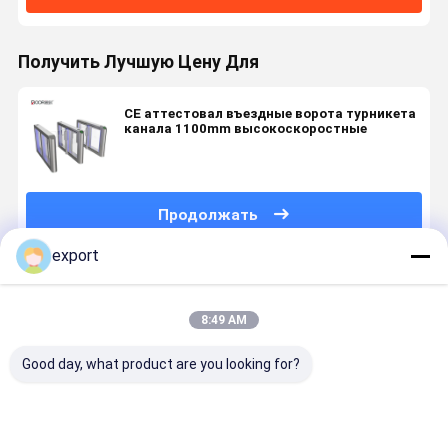
Получить Лучшую Цену Для
CE аттестовал въездные ворота турникета
канала 1100mm высокоскоростные
Продолжать
export
Порекомендованные Продукты
8:49 AM
Good day, what product are you looking for?
Умные
Скоростные
Сигнал
Турникет
скоростные
ворота
сухого
Smart Spe