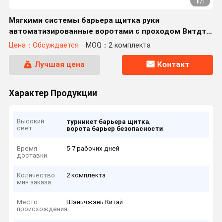
1
/
1
Мягкими системы барьера щитка руки
автоматизированные воротами с проходом Витдтх
900мм
Цена：Обсуждается
MOQ：2 комплекта
Лучшая цена
Контакт
Характер Продукции
Высокий
,
турникет барьера щитка
свет
ворота барьер безопасности
Время
5-7 рабочих дней
доставки
Количество
2 комплекта
мин заказа
Место
Шэньчжэнь Китай
происхождения