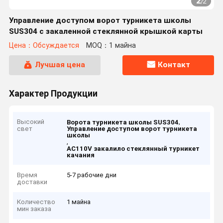
2
/
2
Управление доступом ворот турникета школы
SUS304 с закаленной стеклянной крышкой карты
Цена：Обсуждается
MOQ：1 майна
Лучшая цена
Контакт
Характер Продукции
Высокий
,
Ворота турникета школы SUS304
свет
Управление доступом ворот турникета
школы
,
AC110V закалило стеклянный турникет
качания
Время
5-7 рабочие дни
доставки
Количество
1 майна
мин заказа