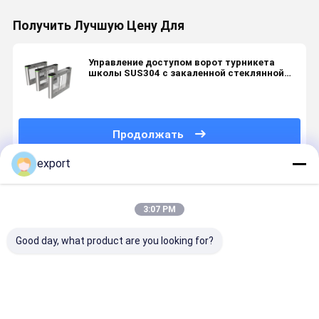
Получить Лучшую Цену Для
Управление доступом ворот турникета
школы SUS304 с закаленной стеклянной
крышкой карты
Продолжать
export
Порекомендованные Продукты
3:07 PM
Good day, what product are you looking for?
Входные
Ворота
Ворота
Умные
двери для
качания
качания
скоростн
инвалидов
системы
супермаркета
ворота
безопасности
тела
поворотн