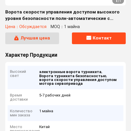
1
/
1
Ворота скорости управления доступом высокого
уровня безопасности полн-автоматические с
мотором сервопривода
Цена：Обсуждается
MOQ：1 майна
Лучшая цена
Контакт
Характер Продукции
Высокий
,
электронные ворота турникета
свет
,
Ворота турникета безопасностью
ворота скорости управления доступом
мотора сервопривода
Время
5-7 рабочих дней
доставки
Количество
1 майна
мин заказа
Место
Китай
происхождения