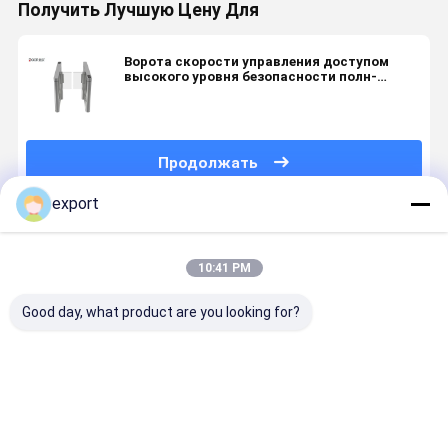
Получить Лучшую Цену Для
Ворота скорости управления доступом
высокого уровня безопасности полн-
автоматические с мотором сервопривода
Продолжать
export
Порекомендованные Продукты
10:41 PM
Good day, what product are you looking for?
Умные
Скоростные
Сигнал
Турникет
скоростные
ворота
сухого
Smart Spe
ворота
Пешеходный
контакта
Gate с
поворотник
высокого
серводви
CE
уровня
для
Лучшая цена
Лучшая цена
Лучшая цена
Лучшая ц