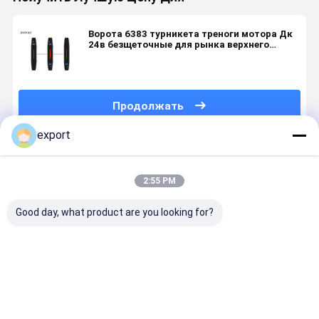
Ворота 6383 турникета треноги мотора Дк
24в безщеточные для рынка верхнего
сегмента
Продолжать
export
Порекомендованные Продукты
2:55 PM
Good day, what product are you looking for?
Автоматический
Трипод с
Сценарное
DC24V
вход ворот
ручкой из
место для
Сверхбез
турникета
нержавеющей
ворот
| 30 Вт Ene
треноги
стали
турникета
Star | 550
треноги
Высокопо
Лучшая цена
Лучшая цена
Лучшая цена
Лучшая ц
связи 30В
Проход