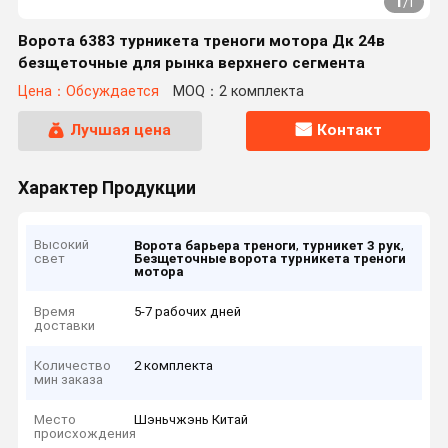
1
/
1
Ворота 6383 турникета треноги мотора Дк 24в
безщеточные для рынка верхнего сегмента
Цена：Обсуждается
MOQ：2 комплекта
Лучшая цена
Контакт
Характер Продукции
Высокий
,
,
Ворота барьера треноги
турникет 3 рук
свет
Безщеточные ворота турникета треноги
мотора
Время
5-7 рабочих дней
доставки
Количество
2 комплекта
мин заказа
Место
Шэньчжэнь Китай
происхождения