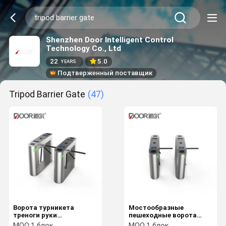
Shenzhen Door Intelligent Control
Technology Co., Ltd
22
5.0
YEARS
Подтверженный поставщик
Tripod Barrier Gate
(47)
Ворота турникета
Мостообразные
треноги руки
пешеходные ворота
управления доступом 3
барьера турникета
MOQ:
1 блок
MOQ:
1 блок