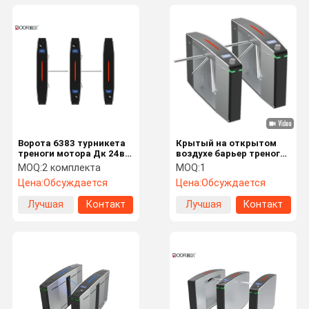
Ворота 6383 турникета
Крытый на открытом
треноги мотора Дк 24в
воздухе барьер треноги
безщеточные для рынка
краски высыхающего
MOQ:
2 комплекта
MOQ:
1
верхнего сегмента
при нагреве в печи лака
Цена:
Обсуждается
Цена:
Обсуждается
с экраном дисплея и
облачной системой
Лучшая
Контакт
Лучшая
Контакт
цена
цена