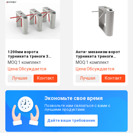
1200мм ворота
Анти- механизм ворот
турникета треноги 3
турникета треноги
рук, связь ворот Рс485
корозии для вокзала
MOQ:
1 комплект
MOQ:
1 комплект
вокзала
Цена:
Обсуждается
Цена:
Обсуждается
Лучшая
Контакт
Лучшая
Контакт
цена
цена
Экономьте свое время
Позвольте нам связаться с вами с
лучшими продуктами.
Дайте ваше требование