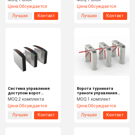
с системой читателя
треноги прочные 304 с
Цена:
Обсуждается
Цена:
Обсуждается
карты для спортзала
RFID
Лучшая
Контакт
Лучшая
Контакт
цена
цена
Система управления
Ворота турникета
доступом ворот
треноги управления
турникета треноги
доступом с кодом Кр
MOQ:
2 комплекта
MOQ:
1 комплект
СУС304 для станции
опознавания карты и
Цена:
Обсуждается
Цена:
Обсуждается
метро
ухода за лицом Ик
Лучшая
Контакт
Лучшая
Контакт
цена
цена