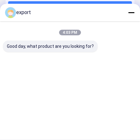
Продолжать
Турникет авиапорта
export
Полный турникет высоты
4:03 PM
Наши Категории
Система управления доступом распознавания лиц
Good day, what product are you looking for?
Система стоянки ЛПР
машина распределителя билета стоянкы автомобилей
строб барьера автомобиля
турникет
турникет
Лицевой
Заслонки
строба
строба
турникет
барьер
Система парковки Руководство
скорости
качания
опознавания
ворота
Сползать турникет
Половинный турникет высоты
Главная
Карта
контактные
Desktop
страница
сайта
данные
Site
Поручать EV
Sitemap
Политика уединения