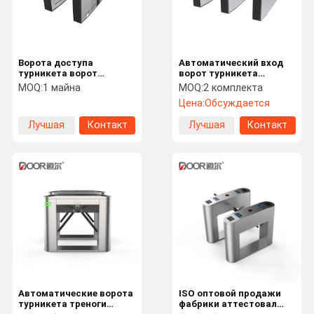
Ворота доступа
Автоматический вход
турникета ворот
ворот турникета
барьера щитка
треноги
MOQ:
1 майна
MOQ:
2 комплекта
пешеходные с
Цена:
Обсуждается
читателем карты
Лучшая
Контакт
Лучшая
Контакт
цена
цена
Дом
Продукты
VR - Шоу
О Нас
Автоматические ворота
ISO оптовой продажи
турникета треноги
фабрики аттестовал