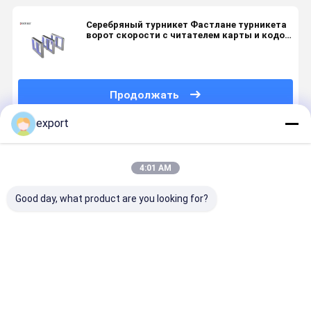
Серебряный турникет Фастлане турникета
ворот скорости с читателем карты и кодом
Кр
Продолжать
export
Порекомендованные Продукты
4:01 AM
Good day, what product are you looking for?
Умные
Скоростные
Сигнал
Турникет
скоростные
ворота
сухого
Smart Spe
ворота
Пешеходный
контакта
Gate с
поворотник
высокого
серводви
CE
уровня
для
Лучшая цена
Лучшая цена
Лучшая цена
Лучшая ц
управления
контроля
доступом
доступа