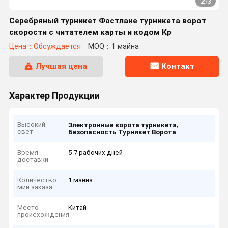
2
/
3
Серебряный турникет Фастлане турникета ворот
скорости с читателем карты и кодом Кр
Цена：Обсуждается
MOQ：1 майна
Лучшая цена
Контакт
Характер Продукции
Высокий
,
Электронные ворота турникета
свет
Безопасность Турникет Ворота
Время
5-7 рабочих дней
доставки
Количество
1 майна
мин заказа
Место
Китай
происхождения