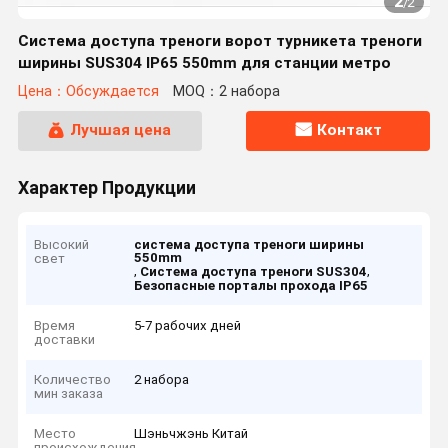
2
/
2
Система доступа треноги ворот турникета треноги
ширины SUS304 IP65 550mm для станции метро
Цена：Обсуждается
MOQ：2 набора
Лучшая цена
Контакт
Характер Продукции
Высокий
система доступа треноги ширины
550mm
свет
,
,
Система доступа треноги SUS304
Безопасные порталы прохода IP65
Время
5-7 рабочих дней
доставки
Количество
2 набора
мин заказа
Место
Шэньчжэнь Китай
происхождения