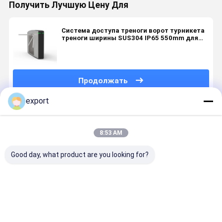
Получить Лучшую Цену Для
Система доступа треноги ворот турникета
треноги ширины SUS304 IP65 550mm для
станции метро
Продолжать
export
Порекомендованные Продукты
8:53 AM
Good day, what product are you looking for?
Автоматический
Трипод с
Сценарное
DC24V
вход ворот
ручкой из
место для
Сверхбез
турникета
нержавеющей
ворот
| 30 Вт Ene
треноги
стали
турникета
Star | 550
треноги
Высокопо
Лучшая цена
Лучшая цена
Лучшая цена
Лучшая ц