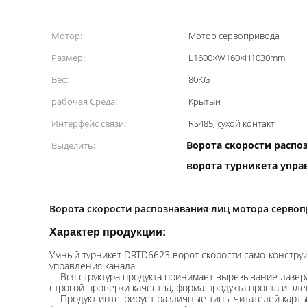
Мотор:
Мотор сервопривода
Размер:
L1600×W160×H1030mm
Вес:
80KG
рабочая Среда:
Крытый
Интерфейс связи:
RS485, сухой контакт
Ворота скорости распо
Выделить:
ворота турникета упра
Ворота скорости распознавания лиц мотора серво
Характер продукции:
Умный турникет DRTD6623 ворот скорости само-констру
управления канала
Вся структура продукта принимает вырезывание лазер
строгой проверки качества, форма продукта проста и эле
Продукт интегрирует различные типы читателей карты, д