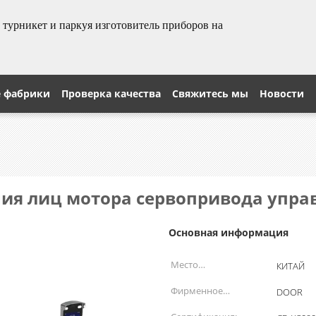
урникет и паркуя изготовитель приборов на
е фабрики
Проверка качества
Свяжитесь мы
Новости
ния лиц мотора сервопривода упра
Основная информация
Место
КИТАЙ
происхождения:
Фирменное
DOOR
наименование: