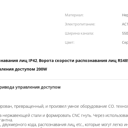
Материал:
Не
Электропитание:
AC1
Ширина канала:
55
Цвет:
Се
знавания лиц IP42
Ворота скорости распознавания лиц RS48
,
вления доступом 200W
привода управления доступом
ирован, превращенный, и произвел умное оборудование CO. техно
а нержавеющей стали и формировать CNC гнуть. Через использова
гантна.
вухмерного кода, распознавания лиц, etc., которые могут легко ин