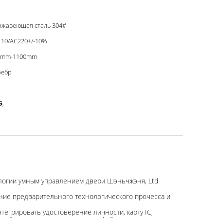
ржавеющая сталь 304#
10/AC220+/-10%
0mm-1100mm
ребр
5
,
логии умным управлением двери Шэньчжэня, Ltd.
ние предварительного технологического прочесса и
тегрировать удостоверение личности, карту IC,