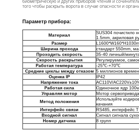
биометрическую и других приборов чтения и сочинитель
того чтобы раскрыть ворота в случае опасности и орган
Параметр прибора:
SUS304 почистило н
Материал
1.5mm, акриловая ру
Размер
L1600*W160*H1030
Ширина прохода
стандарт 550mm, м
Проходить скорость
35-40 личный/минут
Скорость раскрытия
Регулируемое, самое
Работая температура
-25℃-+70℃
Средние циклы между отказом
5 миллионов време
Оценка IP
IP42
Напряжение тока
AC110V/AC220V±10%
Работая сила
Одиночное ядр 100w
Управляя мотор
Мотор сервопривод
Используйте кодиро
Метод положения
качания
Интерфейс связи
RS485, интерфейс T
Входной сигнал
Сигнал сигнала сухо
Номер датчика
8 групп