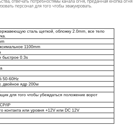
ства, отвечать потребностямы канала огня, преданная кнопка огня
изовать персонал для того чтобы эвакуировать.
ержавеющую сталь щеткой, обложку 2.0mm, все тело
ка.
mm
аксимальное 1100mm
а
 быстрое 0.3s
на
 50-60Hz
, двойное ядр 200w
а
вщик для того чтобы убеждаться положение ворот
CP/IP
го контакта или уровня +12V или DC 12V