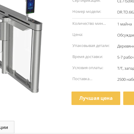
Сертификация:
CE / IS09
Номер модели:
DR.TD.66
Количество мин
1 майна
заказа:
Цена:
Обсужда
Упаковывая детали:
Деревян
Время доставки:
5-7 рабо
Условия оплаты:
T/T, зап
Поставка
2500 наб
способности:
Лучшая цена
кции