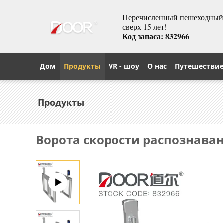
Перечисленный пешеходный т
сверх 15 лет!
Код запаса: 832966
Дом
Продукты
VR - шоу
О нас
Путешестви
Продукты
Ворота скорости распознава