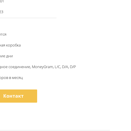
001
23
ется
ная коробка
чие дни
адное соединение, MoneyGram, L/C, D/A, D/P
оров в месяц
Контакт