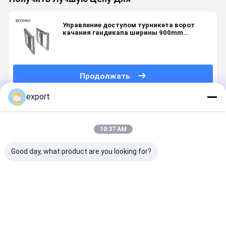
Управление доступом турникета ворот
качания гандикапа ширины 900mm
прохода
Продолжать
export
Порекомендованные Продукты
10:37 AM
Good day, what product are you looking for?
Умные
Скоростные
Сигнал
Турникет
скоростные
ворота
сухого
Smart Spe
ворота
Пешеходный
контакта
Gate с
поворотник
высокого
серводви
CE
уровня
для
Лучшая цена
Лучшая цена
Лучшая цена
Лучшая ц
управления
контроля