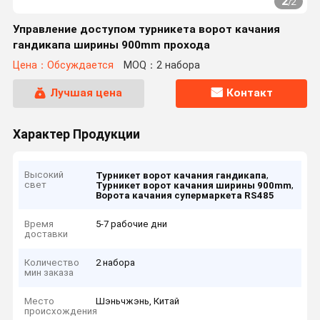
2
/
2
Управление доступом турникета ворот качания
гандикапа ширины 900mm прохода
Цена：Обсуждается
MOQ：2 набора
Лучшая цена
Контакт
Характер Продукции
Высокий
,
Турникет ворот качания гандикапа
свет
,
Турникет ворот качания ширины 900mm
Ворота качания супермаркета RS485
Время
5-7 рабочие дни
доставки
Количество
2 набора
мин заказа
Место
Шэньчжэнь, Китай
происхождения