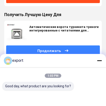
Получить Лучшую Цену Для
Автоматические ворота турникета треноги
интегрированные с читателями для
управления доступом
Продолжать
export
Порекомендованные Продукты
1:03 PM
Good day, what product are you looking for?
Автоматический
Трипод с
Сценарное
DC24V
вход ворот
ручкой из
место для
Сверхбез