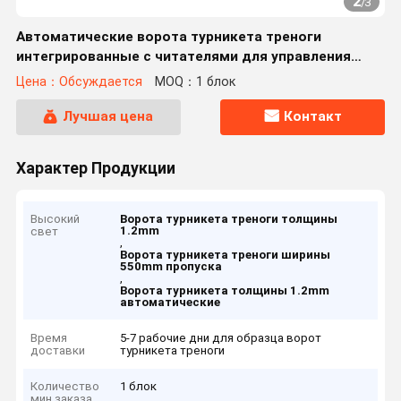
2
/
3
Автоматические ворота турникета треноги
интегрированные с читателями для управления
доступом
Цена：Обсуждается
MOQ：1 блок
Лучшая цена
Контакт
Характер Продукции
Высокий
Ворота турникета треноги толщины
1.2mm
свет
,
Ворота турникета треноги ширины
550mm пропуска
,
Ворота турникета толщины 1.2mm
автоматические
Время
5-7 рабочие дни для образца ворот
доставки
турникета треноги
Количество
1 блок
мин заказа