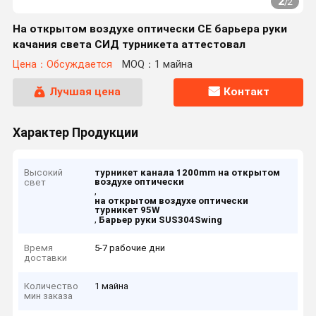
2
/
2
На открытом воздухе оптически CE барьера руки
качания света СИД турникета аттестовал
Цена：Обсуждается
MOQ：1 майна
Лучшая цена
Контакт
Характер Продукции
Высокий
турникет канала 1200mm на открытом
воздухе оптически
свет
,
на открытом воздухе оптически
турникет 95W
,
Барьер руки SUS304Swing
Время
5-7 рабочие дни
доставки
Количество
1 майна
мин заказа