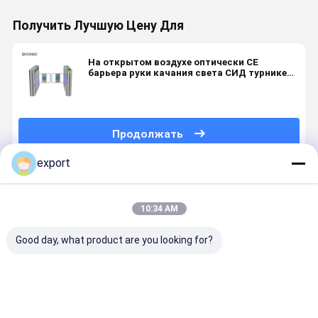
Получить Лучшую Цену Для
На открытом воздухе оптически CE
барьера руки качания света СИД турникета
аттестовал
Продолжать
export
Порекомендованные Продукты
10:34 AM
Good day, what product are you looking for?
Входные
Ворота
Ворота
Умные
двери для
качания
качания
скоростн
инвалидов
системы
супермаркета
ворота
безопасности
тела
поворотн