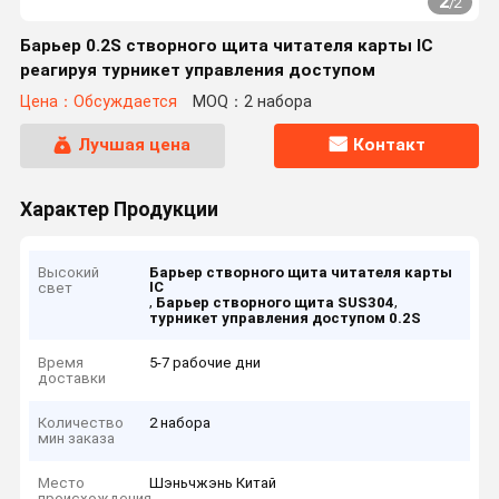
2
/
2
Барьер 0.2S створного щита читателя карты IC
реагируя турникет управления доступом
Цена：Обсуждается
MOQ：2 набора
Лучшая цена
Контакт
Характер Продукции
Высокий
Барьер створного щита читателя карты
IC
свет
,
,
Барьер створного щита SUS304
турникет управления доступом 0.2S
Время
5-7 рабочие дни
доставки
Количество
2 набора
мин заказа
Место
Шэньчжэнь Китай
происхождения