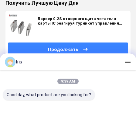
Получить Лучшую Цену Для
Барьер 0.2S створного щита читателя
карты IC реагируя турникет управления
доступом
Продолжать
Iris
Порекомендованные Продукты
9:39 AM
Good day, what product are you looking for?
Барьер
Ретрактабле
Мягкими
Ворота
прохода с
система
системы
турникета
сухим
заграждений
барьера
барьера
контактом
щитка,
щитка руки
щитка во
пешеходные
автоматизированные
крыла
Лучшая цена
Лучшая цена
Лучшая цена
Лучшая ц