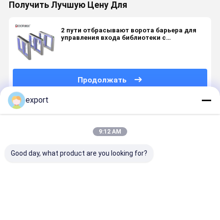
Получить Лучшую Цену Для
2 пути отбрасывают ворота барьера для
управления входа библиотеки с
управлением доступом читателя карты
Продолжать
export
Порекомендованные Продукты
9:12 AM
Good day, what product are you looking for?
Входные
Ворота
Ворота
Умные
двери для
качания
качания
скоростн
инвалидов
системы
супермаркета
ворота
безопасности
тела
поворотн
турникета
нержавеющей
ворота
Лучшая цена
Лучшая цена
Лучшая цена
Лучшая ц