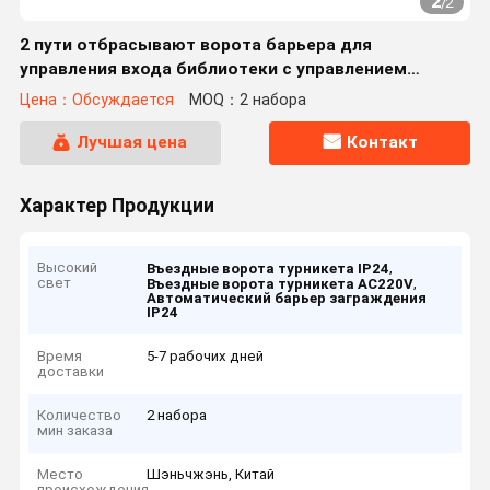
2
/
2
2 пути отбрасывают ворота барьера для
управления входа библиотеки с управлением
доступом читателя карты
Цена：Обсуждается
MOQ：2 набора
Лучшая цена
Контакт
Характер Продукции
Высокий
,
Въездные ворота турникета IP24
свет
,
Въездные ворота турникета AC220V
Автоматический барьер заграждения
IP24
Время
5-7 рабочих дней
доставки
Количество
2 набора
мин заказа
Место
Шэньчжэнь, Китай
происхождения