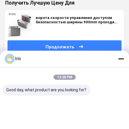
Получить Лучшую Цену Для
ворота скорости управления доступом
безопасностью ширины 900mm проходя
автоматические ворота барьера щитка
Продолжать
Iris
Порекомендованные Продукты
12:38 PM
Good day, what product are you looking for?
Барьер
Ретрактабле
Мягкими
Ворота
прохода с
система
системы
турникета
сухим
заграждений
барьера
барьера
контактом
щитка,
щитка руки
щитка во
пешеходные
автоматизированные
крыла
Лучшая цена
Лучшая цена
Лучшая цена
Лучшая ц