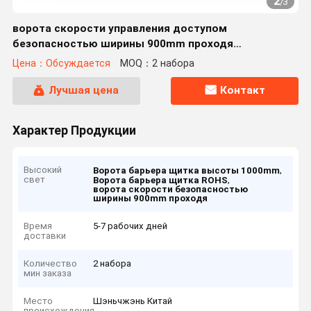
2
/
3
ворота скорости управления доступом
безопасностью ширины 900mm проходя
автоматические ворота барьера щитка
Цена：Обсуждается
MOQ：2 набора
Лучшая цена
Контакт
Характер Продукции
Высокий
,
Ворота барьера щитка высоты 1000mm
свет
,
Ворота барьера щитка ROHS
ворота скорости безопасностью
ширины 900mm проходя
Время
5-7 рабочих дней
доставки
Количество
2 набора
мин заказа
Место
Шэньчжэнь Китай
происхождения