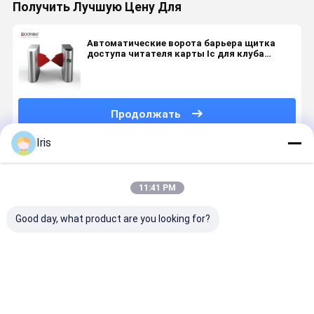
Получить Лучшую Цену Для
Автоматические ворота барьера щитка
доступа читателя карты Ic для клуба
спортзала
Продолжать
Iris
Порекомендованные Продукты
11:41 PM
Good day, what product are you looking for?
Барьер
Ретрактабле
Мягкими
Ворота
прохода с
система
системы
турникета
сухим
заграждений
барьера
барьера
контактом
щитка,
щитка руки
щитка во
пешеходные
автоматизированные
крыла
Лучшая цена
Лучшая цена
Лучшая цена
Лучшая ц