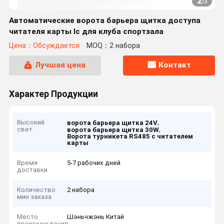
2
/
3
Автоматические ворота барьера щитка доступа
читателя карты Ic для клуба спортзала
Цена：Обсуждается
MOQ：2 набора
Лучшая цена
Контакт
Характер Продукции
Высокий
,
ворота барьера щитка 24V
свет
,
ворота барьера щитка 30W
Ворота турникета RS485 с читателем
карты
Время
5-7 рабочих дней
доставки
Количество
2 набора
мин заказа
Место
Шэньчжэнь Китай
происхождения