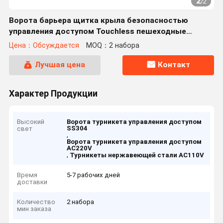
2
/
2
Ворота барьера щитка крыла безопасностью
управления доступом Touchless пешеходные
акриловые для Liberary
Цена：Обсуждается
MOQ：2 набора
Лучшая цена
Контакт
Характер Продукции
Высокий
Ворота турникета управления доступом
SS304
свет
,
Ворота турникета управления доступом
AC220V
,
Турникеты нержавеющей стали AC110V
Время
5-7 рабочих дней
доставки
Количество
2 набора
мин заказа