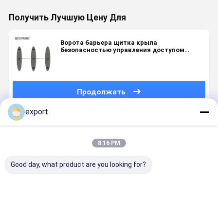
Получить Лучшую Цену Для
Ворота барьера щитка крыла
безопасностью управления доступом
Touchless пешеходные акриловые для
Liberary
Продолжать
export
Порекомендованные Продукты
8:16 PM
Good day, what product are you looking for?
Барьер
Ретрактабле
Мягкими
Ворота
прохода с
система
системы
турникета
сухим
заграждений
барьера
барьера
контактом
щитка,
щитка руки
щитка во