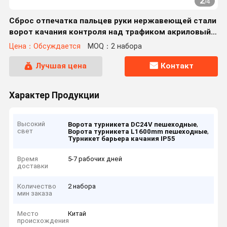
2
/
4
Сброс отпечатка пальцев руки нержавеющей стали
ворот качания контроля над трафиком акриловый
для пешеходного регулирования потока
Цена：Обсуждается
MOQ：2 набора
Лучшая цена
Контакт
Характер Продукции
Высокий
,
Ворота турникета DC24V пешеходные
свет
,
Ворота турникета L1600mm пешеходные
Турникет барьера качания IP55
Время
5-7 рабочих дней
доставки
Количество
2 набора
мин заказа
Место
Китай
происхождения